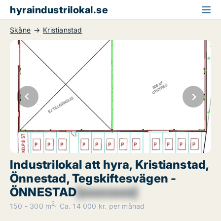
hyraindustrilokal.se
Skåne
Kristianstad
Industrilokal att hyra, Kristianstad,
Önnestad, Tegskiftesvägen -
ÖNNESTAD
[xxxxxxxx]
2
150 - 300 m
Ca. 14 000 kr. per månad