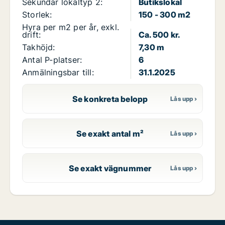
Sekundär lokaltyp 2:
Butikslokal
Storlek:
150 - 300 m2
Hyra per m2 per år, exkl.
drift:
Ca. 500 kr.
Takhöjd:
7,30 m
Antal P-platser:
6
Anmälningsbar till:
31.1.2025
Se konkreta belopp
Se exakt antal m²
Se exakt vägnummer