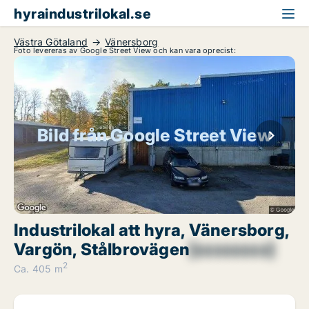
hyraindustrilokal.se
Västra Götaland
Vänersborg
Foto levereras av Google Street View och kan vara oprecist:
Bild från Google Street View
Industrilokal att hyra, Vänersborg,
Vargön, Stålbrovägen
[xxxxxxxx]
2
Ca. 405 m