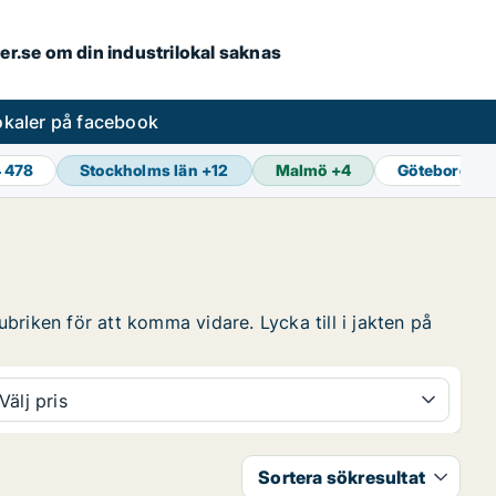
ler.se om din industrilokal saknas
lokaler på facebook
4 478
Stockholms län
+
12
Malmö
+
4
Göteborg
+
1
ubriken för att komma vidare. Lycka till i jakten på
Välj pris
Sortera sökresultat