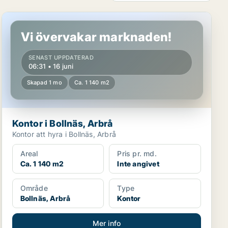
Kontor i Bollnäs, Arbrå
Vi övervakar marknaden!
SENAST UPPDATERAD
06:31 • 16 juni
Skapad 1 mo
Ca. 1 140 m2
Kontor i Bollnäs, Arbrå
Kontor att hyra i Bollnäs, Arbrå
Areal
Pris pr. md.
Ca. 1 140 m2
Inte angivet
Område
Type
Bollnäs, Arbrå
Kontor
Mer info