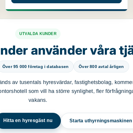
UTVALDA KUNDER
nder använder våra tj
Över 95 000 företag i databasen
Över 800 avtal årligen
nds av tusentals hyresvärdar, fastighetsbolag, kommer
ntorshotell som vill ha större synlighet, fler förfrågnin
vakans.
Hitta en hyresgäst nu
Starta uthyrningsmaskine