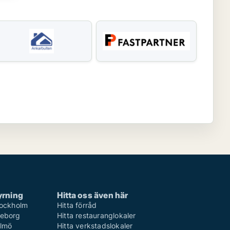
hyrning
Hitta oss även här
Stockholm
Hitta förråd
teborg
Hitta restauranglokaler
almö
Hitta verkstadslokaler