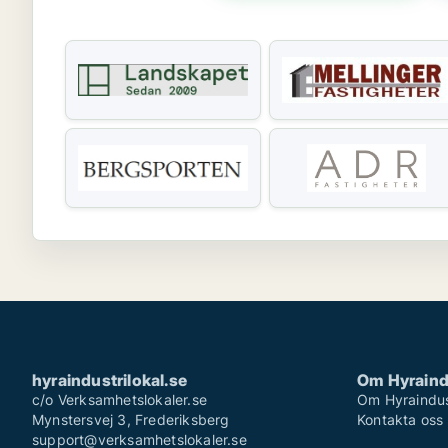
hyraindustrilokal.se
Om Hyraindu
c/o Verksamhetslokaler.se
Om Hyraindust
Mynstersvej 3, Frederiksberg
Kontakta oss
support@verksamhetslokaler.se