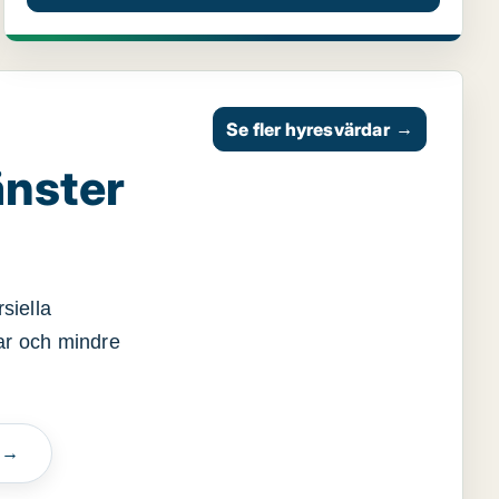
Se fler hyresvärdar
→
änster
siella
gar och mindre
n →