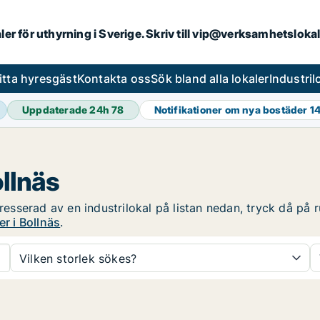
aler för uthyrning i Sverige. Skriv till vip@verksamhetsloka
itta hyresgäst
Kontakta oss
Sök bland alla lokaler
Industri
Uppdaterade 24h
78
Notifikationer om nya bostäder
1
ollnäs
resserad av en industrilokal på listan nedan, tryck då på r
er i Bollnäs
.
Vilken storlek sökes?