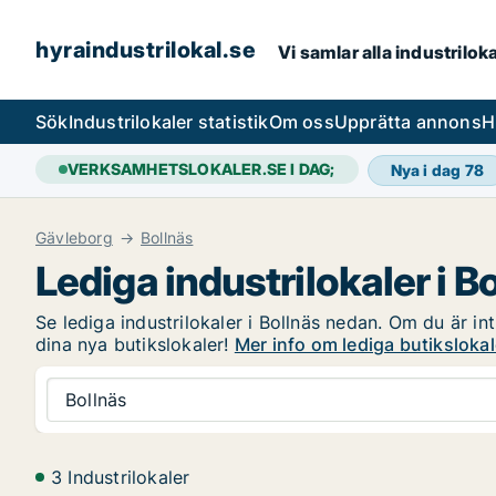
hyraindustrilokal.se
Vi samlar alla industrilok
Sök
Industrilokaler statistik
Om oss
Upprätta annons
H
VERKSAMHETSLOKALER.SE I DAG;
Nya i dag
78
Gävleborg
Bollnäs
Lediga industrilokaler i B
Se lediga industrilokaler i Bollnäs nedan. Om du är int
dina nya butikslokaler!
Mer info om lediga butikslokal
Bollnäs
3 Industrilokaler