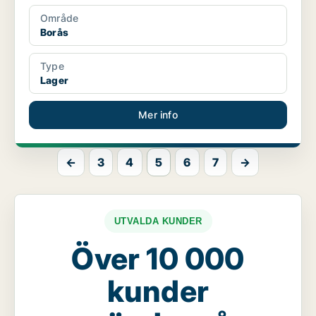
Område
Borås
Type
Lager
Mer info
←
3
4
5
6
7
→
UTVALDA KUNDER
Över 10 000
kunder