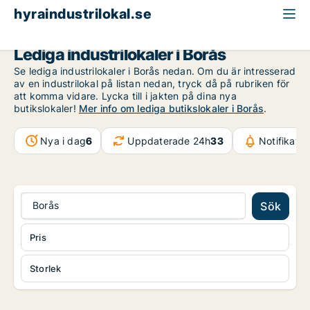
hyraindustrilokal.se
Västra Götaland
Borås
Lediga industrilokaler i Borås
Se lediga industrilokaler i Borås nedan. Om du är intresserad
av en industrilokal på listan nedan, tryck då på rubriken för
att komma vidare. Lycka till i jakten på dina nya
butikslokaler!
Mer info om lediga butikslokaler i Borås
.
Nya i dag
6
Uppdaterade 24h
33
Notifikati
Borås
Sök
Pris
Storlek