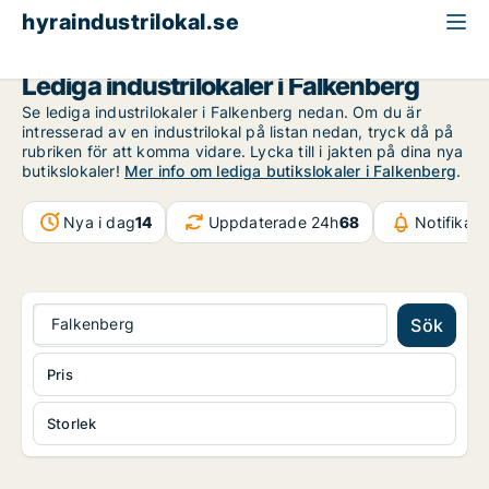
hyraindustrilokal.se
Halland
Falkenberg
Lediga industrilokaler i Falkenberg
Se lediga industrilokaler i Falkenberg nedan. Om du är
intresserad av en industrilokal på listan nedan, tryck då på
rubriken för att komma vidare. Lycka till i jakten på dina nya
butikslokaler!
Mer info om lediga butikslokaler i Falkenberg
.
Nya i dag
14
Uppdaterade 24h
68
Notifikat
Falkenberg
Sök
Pris
Storlek