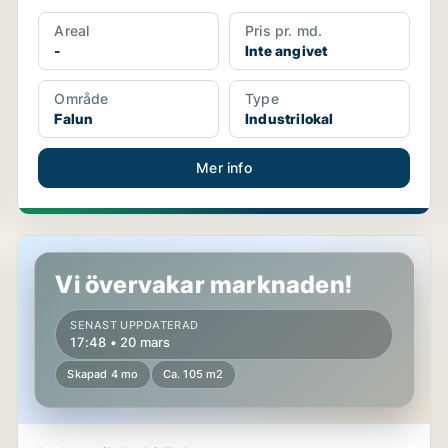
Areal
Pris pr. md.
-
Inte angivet
Område
Type
Falun
Industrilokal
Mer info
Industrilokal i Falun
Vi övervakar marknaden!
SENAST UPPDATERAD
17:48 • 20 mars
Skapad 4 mo
Ca. 105 m2