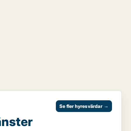
Se fler hyresvärdar
→
änster