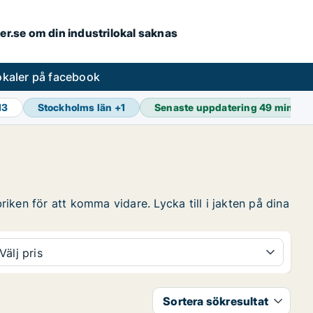
ler.se om din industrilokal saknas
lokaler på facebook
13
Stockholms län
+
1
Senaste uppdatering
49 min se
riken för att komma vidare. Lycka till i jakten på dina
Välj pris
Sortera sökresultat