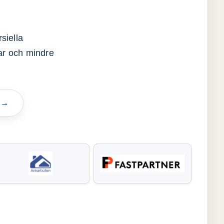
siella
gar och mindre
n →