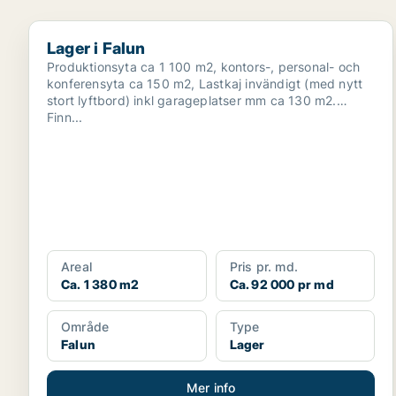
Lager i Falun
Lager i Falun
Produktionsyta ca 1 100 m2, kontors-, personal- och
konferensyta ca 150 m2, Lastkaj invändigt (med nytt
stort lyftbord) inkl garageplatser mm ca 130 m2.
Finn...
Areal
Pris pr. md.
Ca. 1 380 m2
Ca. 92 000 pr md
Område
Type
Falun
Lager
Mer info