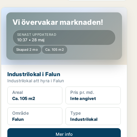
Industrilokal i Falun
Vi övervakar marknaden!
SENAST UPPDATERAD
10:37 • 28 maj
Skapad 2 mo
Ca. 105 m2
Industrilokal i Falun
Industrilokal att hyra i Falun
Areal
Pris pr. md.
Ca. 105 m2
Inte angivet
Område
Type
Falun
Industrilokal
Mer info