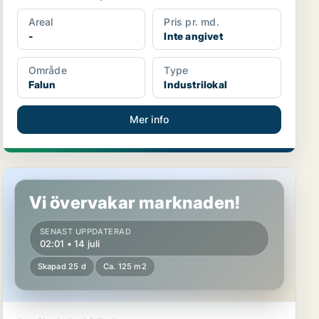
Areal
Pris pr. md.
-
Inte angivet
Område
Type
Falun
Industrilokal
Mer info
Butikslokal i Falun
Vi övervakar marknaden!
SENAST UPPDATERAD
02:01 • 14 juli
Skapad 25 d
Ca. 125 m2