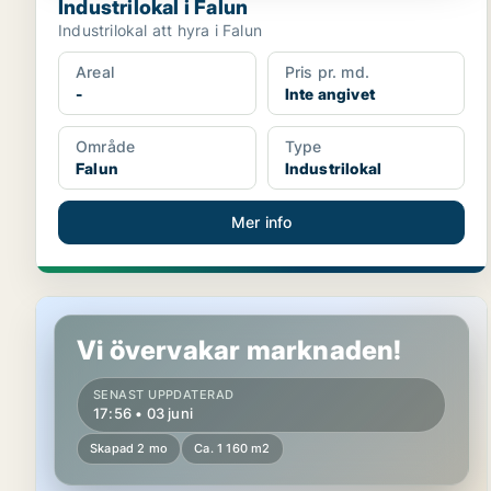
Industrilokal i Falun
Industrilokal att hyra i Falun
Areal
Pris pr. md.
-
Inte angivet
Område
Type
Falun
Industrilokal
Mer info
Industrilokal i Falun
Vi övervakar marknaden!
SENAST UPPDATERAD
17:56 • 03 juni
Skapad 2 mo
Ca. 1 160 m2