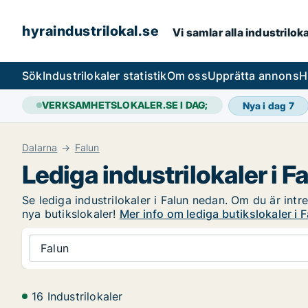
hyraindustrilokal.se
Vi samlar alla industrilok
Sök
Industrilokaler statistik
Om oss
Upprätta annons
H
VERKSAMHETSLOKALER.SE I DAG;
Nya i dag
7
Dalarna
Falun
Lediga industrilokaler i F
Se lediga industrilokaler i Falun nedan. Om du är intre
nya butikslokaler!
Mer info om lediga butikslokaler i 
Falun
16 Industrilokaler