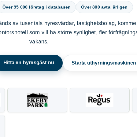
Över 95 000 företag i databasen
Över 800 avtal årligen
nds av tusentals hyresvärdar, fastighetsbolag, kommer
ntorshotell som vill ha större synlighet, fler förfrågnin
vakans.
Hitta en hyresgäst nu
Starta uthyrningsmaskine