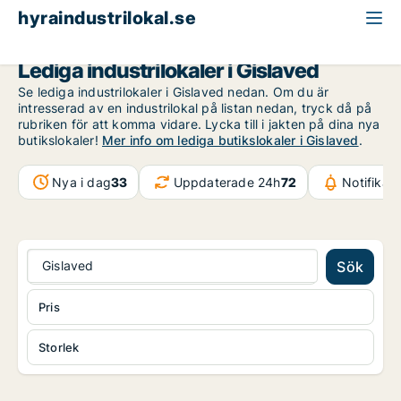
hyraindustrilokal.se
Jönköpings län
Gislaved
Lediga industrilokaler i Gislaved
Se lediga industrilokaler i Gislaved nedan. Om du är
intresserad av en industrilokal på listan nedan, tryck då på
rubriken för att komma vidare. Lycka till i jakten på dina nya
butikslokaler!
Mer info om lediga butikslokaler i Gislaved
.
Nya i dag
33
Uppdaterade 24h
72
Notifikat
Gislaved
Sök
Pris
Storlek