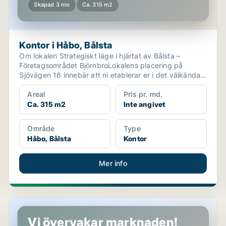
Skapad 3 mo
Ca. 315 m2
Kontor i Håbo, Bålsta
Om lokalen Strategiskt läge i hjärtat av Bålsta –
Företagsområdet BjörnbroLokalens placering på
Sjövägen 16 innebär att ni etablerar er i det välkända
o...
Areal
Pris pr. md.
Ca. 315 m2
Inte angivet
Område
Type
Håbo, Bålsta
Kontor
Mer info
Industrilokal i Håbo, Bålsta
Vi övervakar marknaden!