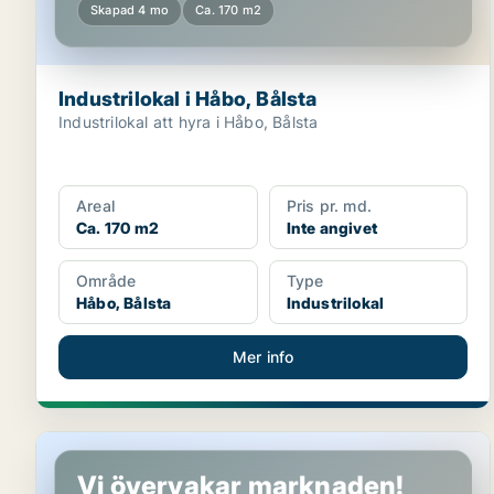
Skapad 4 mo
Ca. 170 m2
Industrilokal i Håbo, Bålsta
Industrilokal att hyra i Håbo, Bålsta
Areal
Pris pr. md.
Ca. 170 m2
Inte angivet
Område
Type
Håbo, Bålsta
Industrilokal
Mer info
Industrilokal i Håbo, Bålsta
Vi övervakar marknaden!