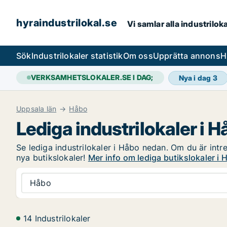
hyraindustrilokal.se
Vi samlar alla industrilok
Sök
Industrilokaler statistik
Om oss
Upprätta annons
H
VERKSAMHETSLOKALER.SE I DAG;
Nya i dag
3
Uppsala län
Håbo
Lediga industrilokaler i 
Se lediga industrilokaler i Håbo nedan. Om du är intre
nya butikslokaler!
Mer info om lediga butikslokaler i 
Håbo
14 Industrilokaler