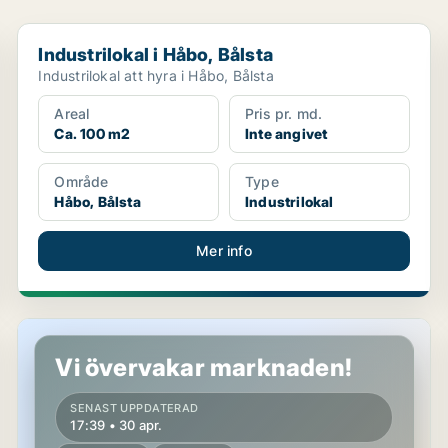
Industrilokal i Håbo, Bålsta
Industrilokal i Håbo, Bålsta
Industrilokal att hyra i Håbo, Bålsta
Areal
Pris pr. md.
Ca. 100 m2
Inte angivet
Område
Type
Håbo, Bålsta
Industrilokal
Mer info
Kontor i Håbo, Bålsta
Vi övervakar marknaden!
SENAST UPPDATERAD
17:39 • 30 apr.