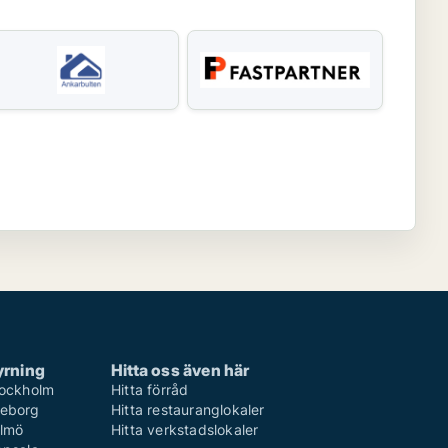
hyrning
Hitta oss även här
Stockholm
Hitta förråd
teborg
Hitta restauranglokaler
almö
Hitta verkstadslokaler