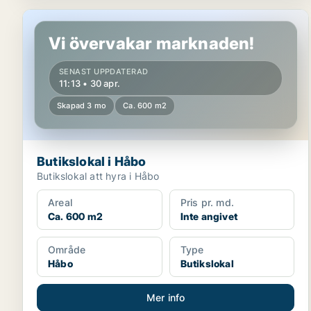
Butikslokal i Håbo
Vi övervakar marknaden!
SENAST UPPDATERAD
11:13 • 30 apr.
Skapad 3 mo
Ca. 600 m2
Butikslokal i Håbo
Butikslokal att hyra i Håbo
Areal
Pris pr. md.
Ca. 600 m2
Inte angivet
Område
Type
Håbo
Butikslokal
Mer info