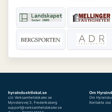
hyraindustrilokal.se
Om Hyraindu
c/o Verksamhetslokaler.se
Om Hyraindust
Mynstersvej 3, Frederiksberg
Kontakta oss
support@verksamhetslokaler.se