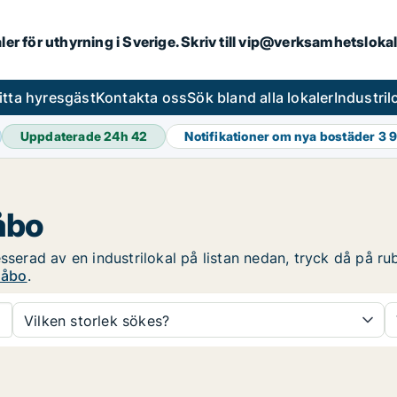
aler för uthyrning i Sverige. Skriv till vip@verksamhetsloka
itta hyresgäst
Kontakta oss
Sök bland alla lokaler
Industri
Uppdaterade 24h
42
Notifikationer om nya bostäder
3 
Håbo
sserad av en industrilokal på listan nedan, tryck då på rub
Håbo
.
Vilken storlek sökes?