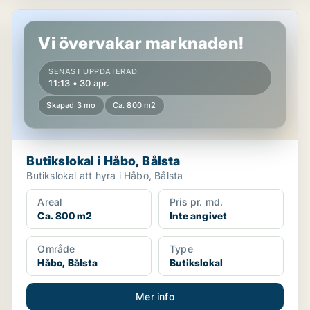
Butikslokal i Håbo, Bålsta
Vi övervakar marknaden!
SENAST UPPDATERAD
11:13 • 30 apr.
Skapad 3 mo
Ca. 800 m2
Butikslokal i Håbo, Bålsta
Butikslokal att hyra i Håbo, Bålsta
Areal
Pris pr. md.
Ca. 800 m2
Inte angivet
Område
Type
Håbo, Bålsta
Butikslokal
Mer info