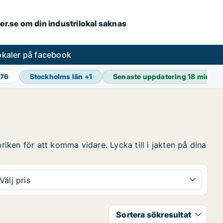
ler.se om din industrilokal saknas
lokaler på facebook
976
Stockholms län
+
1
Senaste uppdatering
18 min se
riken för att komma vidare. Lycka till i jakten på dina
Välj pris
Sortera sökresultat