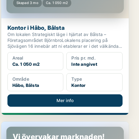
Skapad 3 mo
Ca. 1 050 m2
Kontor i Håbo, Bålsta
Om lokalen Strategiskt läge i hjärtat av Bålsta –
Företagsområdet BjörnbroLokalens placering på
Sjövägen 16 innebär att ni etablerar er i det välkända
o...
Areal
Pris pr. md.
Ca. 1 050 m2
Inte angivet
Område
Type
Håbo, Bålsta
Kontor
Mer info
Industrilokal i Håbo, Bålsta
Vi övervakar marknaden!