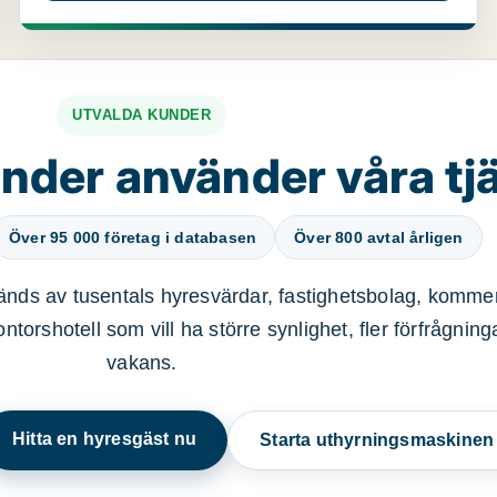
UTVALDA KUNDER
nder använder våra tj
Över 95 000 företag i databasen
Över 800 avtal årligen
nds av tusentals hyresvärdar, fastighetsbolag, kommer
ntorshotell som vill ha större synlighet, fler förfrågnin
vakans.
Hitta en hyresgäst nu
Starta uthyrningsmaskine