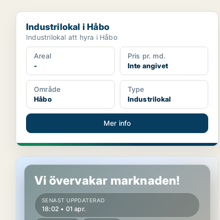
Industrilokal i Håbo
Industrilokal i Håbo
Industrilokal att hyra i Håbo
Areal
Pris pr. md.
-
Inte angivet
Område
Type
Håbo
Industrilokal
Mer info
Industrilokal i Håbo, Bålsta
Vi övervakar marknaden!
SENAST UPPDATERAD
18:02 • 01 apr.