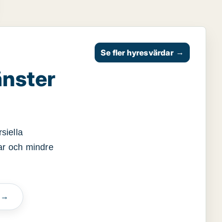
Se fler hyresvärdar
→
änster
siella
gar och mindre
n →