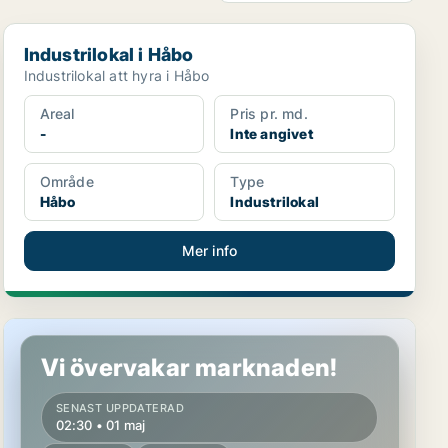
Industrilokal i Håbo
Industrilokal i Håbo
Industrilokal att hyra i Håbo
Areal
Pris pr. md.
-
Inte angivet
Område
Type
Håbo
Industrilokal
Mer info
Kontor i Håbo, Bålsta
Vi övervakar marknaden!
SENAST UPPDATERAD
02:30 • 01 maj