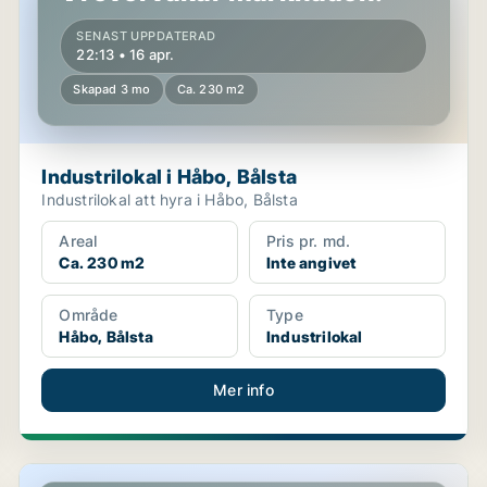
SENAST UPPDATERAD
22:13 • 16 apr.
Skapad 3 mo
Ca. 230 m2
Industrilokal i Håbo, Bålsta
Industrilokal att hyra i Håbo, Bålsta
Areal
Pris pr. md.
Ca. 230 m2
Inte angivet
Område
Type
Håbo, Bålsta
Industrilokal
Mer info
Butikslokal i Håbo