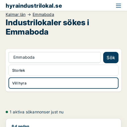
hyraindustrilokal.se
Kalmar län
Emmaboda
Industrilokaler sökes i
Emmaboda
Emmaboda
Sök
Storlek
Vill hyra
1 aktiva sökannonser just nu
8 d sedan
Maksym söker industrilokal för uthyrning i Torsås, Mönsterå