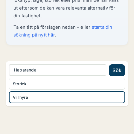
lokaltyp, läge, storlek eller pris, men de har valts
ut eftersom de kan vara relevanta alternativ för
din fastighet.
Ta en titt på förslagen nedan – eller
starta din
sökning på nytt här
.
Haparanda
Sök
Storlek
Vill hyra