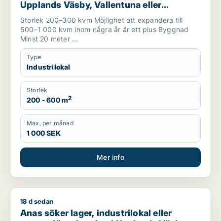
Upplands Väsby, Vallentuna eller
Upplands-Bro m.fl.
Storlek 200–300 kvm Möjlighet att expandera till
500–1 000 kvm inom några år är ett plus Byggnad
Minst 20 meter ...
Type
Industrilokal
Storlek
2
200 - 600 m
Max. per månad
1 000 SEK
Mer info
18 d sedan
Anas söker lager, industrilokal eller garage för uthyrning i 
Anas söker lager, industrilokal eller