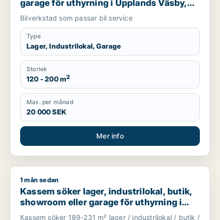
garage för uthyrning i Upplands Väsby,
Vallentuna eller Upplands-Bro m.fl.
Bilverkstad som passar bil service
Type
Lager, Industrilokal, Garage
Storlek
2
120 - 200 m
Max. per månad
20 000 SEK
Mer info
1 mån sedan
Kassem söker lager, industrilokal, butik, showroom eller gar
Kassem söker lager, industrilokal, butik,
showroom eller garage för uthyrning i
Upplands Väsby, Vallentuna eller
Kassem söker 189-231 m² lager / industrilokal / butik /