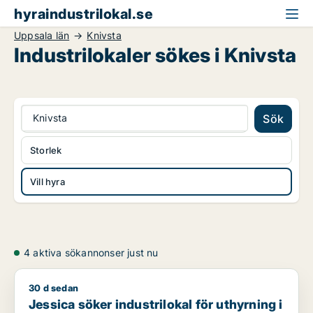
hyraindustrilokal.se
Uppsala län
Knivsta
Industrilokaler sökes i Knivsta
Knivsta
Sök
Storlek
Vill hyra
4 aktiva sökannonser just nu
30 d sedan
Jessica söker industrilokal för uthyrning i Upplands Väsby, V
Jessica söker industrilokal för uthyrning i