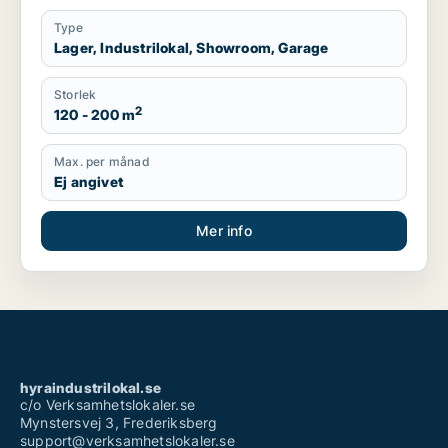
Type
Lager, Industrilokal, Showroom, Garage
Storlek
2
120 - 200 m
Max. per månad
Ej angivet
Mer info
hyraindustrilokal.se
c/o Verksamhetslokaler.se
Mynstersvej 3, Frederiksberg
support@verksamhetslokaler.se