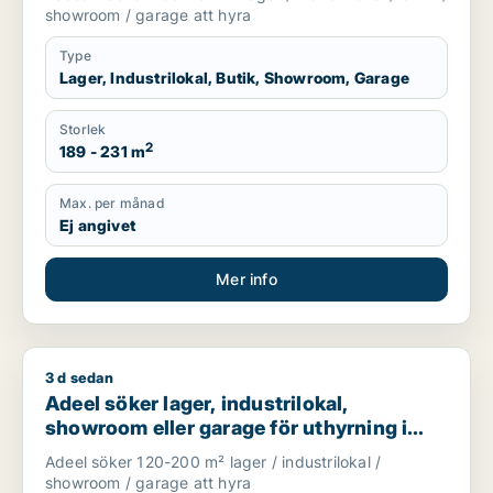
Upplands-Bro m.fl.
showroom / garage att hyra
Type
Lager, Industrilokal, Butik, Showroom, Garage
Storlek
2
189 - 231 m
Max. per månad
Ej angivet
Mer info
3 d sedan
Adeel söker lager, industrilokal, showroom eller garage för u
Adeel söker lager, industrilokal,
showroom eller garage för uthyrning i
Upplands Väsby, Vallentuna eller
Adeel söker 120-200 m² lager / industrilokal /
Upplands-Bro m.fl.
showroom / garage att hyra