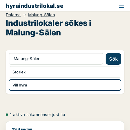
hyraindustrilokal.se
Dalarna
Malung-Sälen
Industrilokaler sökes i
Malung-Sälen
Malung-Sälen
Sök
Storlek
Vill hyra
1 aktiva sökannonser just nu
29 d sedan
Jessica söker industrilokal för uthyrning i Upplands Väsby, V