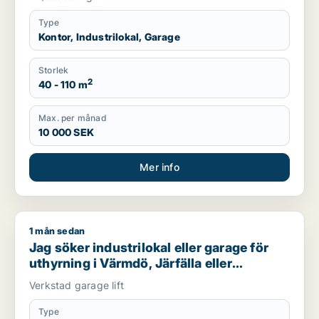
Type
Kontor, Industrilokal, Garage
Storlek
2
40 - 110 m
Max. per månad
10 000 SEK
Mer info
1 mån sedan
Jag söker industrilokal eller garage för uthyrning i Värmdö, J
Jag söker industrilokal eller garage för
uthyrning i Värmdö, Järfälla eller
Huddinge m.fl.
Verkstad garage lift
Type