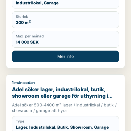
Industrilokal, Garage
Storlek
2
300 m
Max. per månad
14 000 SEK
Mer info
1 mån sedan
Adel söker lager, industrilokal, butik, showroom eller garage
Adel söker lager, industrilokal, butik,
showroom eller garage för uthyrning i
Huddinge, Tyresö eller Nacka m.fl.
Adel söker 500-4400 m² lager / industrilokal / butik /
showroom / garage att hyra
Type
Lager, Industrilokal, Butik, Showroom, Garage