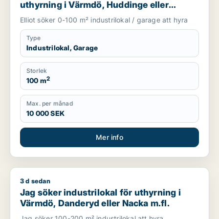
uthyrning i Värmdö, Huddinge eller
Botkyrka m.fl.
Elliot söker 0-100 m² industrilokal / garage att hyra
Type
Industrilokal, Garage
Storlek
2
100 m
Max. per månad
10 000 SEK
Mer info
3 d sedan
Jag söker industrilokal för uthyrning i Värmdö, Danderyd ell
Jag söker industrilokal för uthyrning i
Värmdö, Danderyd eller Nacka m.fl.
Jag söker 100-200 m² industrilokal att hyra