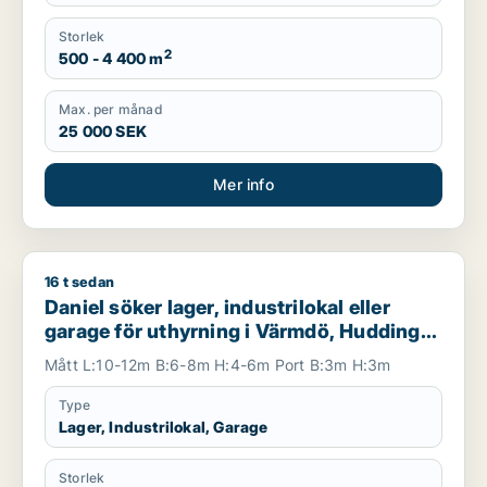
Storlek
2
500 - 4 400 m
Max. per månad
25 000 SEK
Mer info
16 t sedan
Daniel söker lager, industrilokal eller garage för uthyrning i
Daniel söker lager, industrilokal eller
garage för uthyrning i Värmdö, Huddinge
eller Botkyrka m.fl.
Mått L:10-12m B:6-8m H:4-6m Port B:3m H:3m
Type
Lager, Industrilokal, Garage
Storlek