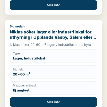
Mer info
5 d sedan
Niklas söker lager eller industrilokal för uthyrning i Uppland
Niklas söker lager eller industrilokal för
uthyrning i Upplands Väsby, Salem eller
Upplands-Bro m.fl.
Niklas söker 20-60 m² lager / industrilokal att hyra
Type
Lager, Industrilokal
Storlek
2
20 - 60 m
Max. per månad
Ej angivet
Mer info