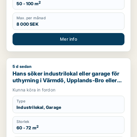
2
50 - 100 m
Max. per månad
8 000 SEK
Mer info
5 d sedan
Hans söker industrilokal eller garage för uthyrning i Värmdö,
Hans söker industrilokal eller garage för
uthyrning i Värmdö, Upplands-Bro eller
Nacka m.fl.
Kunna köra in fordon
Type
Industrilokal, Garage
Storlek
2
60 - 72 m