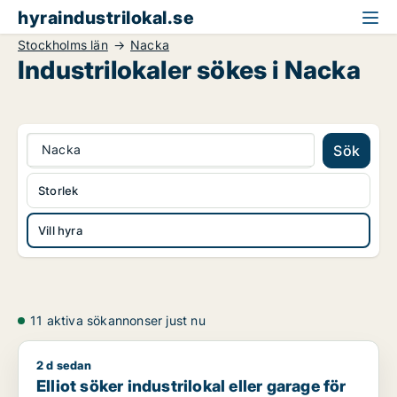
hyraindustrilokal.se
Stockholms län
Nacka
Industrilokaler sökes i Nacka
Nacka
Sök
Storlek
Vill hyra
11 aktiva sökannonser just nu
2 d sedan
Elliot söker industrilokal eller garage för uthyrning i Värmdö,
Elliot söker industrilokal eller garage för