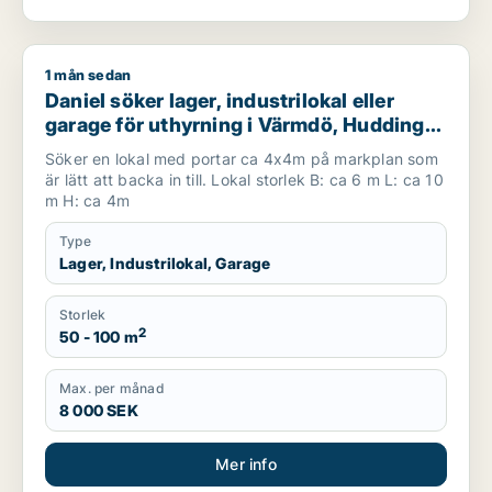
1 mån sedan
Daniel söker lager, industrilokal eller garage för uthyrning i
Daniel söker lager, industrilokal eller
garage för uthyrning i Värmdö, Huddinge
eller Botkyrka m.fl.
Söker en lokal med portar ca 4x4m på markplan som
är lätt att backa in till. Lokal storlek B: ca 6 m L: ca 10
m H: ca 4m
Type
Lager, Industrilokal, Garage
Storlek
2
50 - 100 m
Max. per månad
8 000 SEK
Mer info