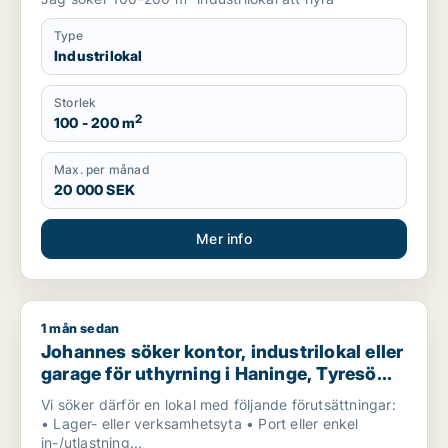
Type
Industrilokal
Storlek
2
100 - 200 m
Max. per månad
20 000 SEK
Mer info
1 mån sedan
Johannes söker kontor, industrilokal eller garage för uthyrni
Johannes söker kontor, industrilokal eller
garage för uthyrning i Haninge, Tyresö
eller Nacka m.fl.
Vi söker därför en lokal med följande förutsättningar:
• Lager- eller verksamhetsyta • Port eller enkel
in-/utlastning...