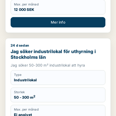
Max. per månad
12 000 SEK
Mer info
24 d sedan
Jag söker industrilokal för uthyrning i Stockholms län
Jag söker industrilokal för uthyrning i
Stockholms län
Jag söker 50-300 m² industrilokal att hyra
Type
Industrilokal
Storlek
2
50 - 300 m
Max. per månad
Ej angivet