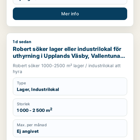
Mer info
1 d sedan
Robert söker lager eller industrilokal för uthyrning i Upplands
Robert söker lager eller industrilokal för
uthyrning i Upplands Väsby, Vallentuna
eller Järfälla m.fl.
Robert söker 1000-2500 m² lager / industrilokal att
hyra
Type
Lager, Industrilokal
Storlek
2
1 000 - 2 500 m
Max. per månad
Ej angivet