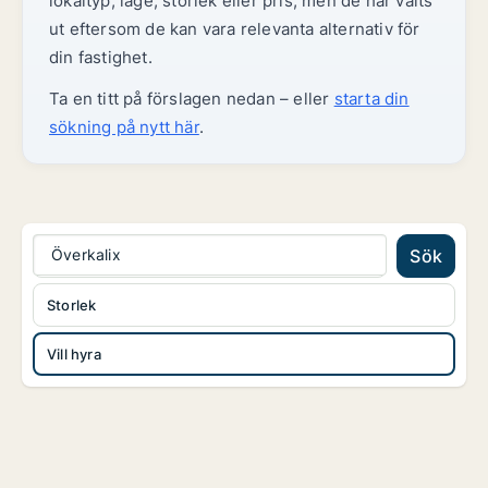
lokaltyp, läge, storlek eller pris, men de har valts
ut eftersom de kan vara relevanta alternativ för
din fastighet.
Ta en titt på förslagen nedan – eller
starta din
sökning på nytt här
.
Överkalix
Sök
Storlek
Vill hyra