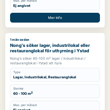
Max. per månad
Ej angivet
Mer info
1 mån sedan
Nong's söker lager, industrilokal eller restauranglokal för uth
Nong's söker lager, industrilokal eller
restauranglokal för uthyrning i Ystad
Nong's söker 60-100 m² lager / industrilokal /
restauranglokal i Ystad att hyra
Type
Lager, Industrilokal, Restauranglokal
Storlek
2
60 - 100 m
Max. per månad
Ej angivet