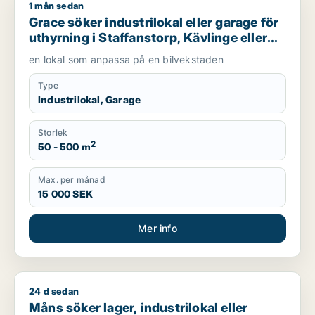
1 mån sedan
Grace söker industrilokal eller garage för uthyrning i Staffan
Grace söker industrilokal eller garage för
uthyrning i Staffanstorp, Kävlinge eller
Lomma m.fl.
en lokal som anpassa på en bilvekstaden
Type
Industrilokal, Garage
Storlek
2
50 - 500 m
Max. per månad
15 000 SEK
Mer info
24 d sedan
Måns söker lager, industrilokal eller garage för uthyrning i 
Måns söker lager, industrilokal eller