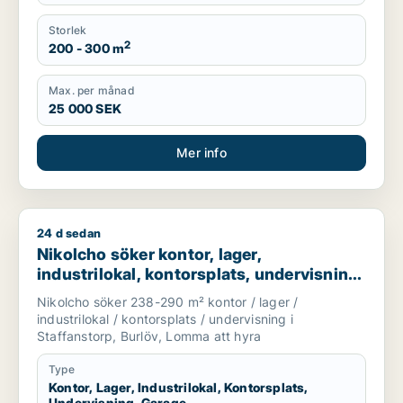
Storlek
2
200 - 300 m
Max. per månad
25 000 SEK
Mer info
24 d sedan
Nikolcho söker kontor, lager, industrilokal, kontorsplats, und
Nikolcho söker kontor, lager,
industrilokal, kontorsplats, undervisning
eller garage för uthyrning i Staffanstorp,
Nikolcho söker 238-290 m² kontor / lager /
Burlöv eller Lomma
industrilokal / kontorsplats / undervisning i
Staffanstorp, Burlöv, Lomma att hyra
Type
Kontor, Lager, Industrilokal, Kontorsplats,
Undervisning, Garage