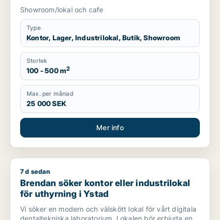
Hässleholm
Showroom/lokal och cafe
Type
Kontor, Lager, Industrilokal, Butik, Showroom
Storlek
2
100 - 500 m
Max. per månad
25 000 SEK
Mer info
7 d sedan
Brendan söker kontor eller industrilokal för uthyrning i Ystad
Brendan söker kontor eller industrilokal
för uthyrning i Ystad
Vi söker en modern och välskött lokal för vårt digitala
dentaltekniska laboratorium. Lokalen bör erbjuda en