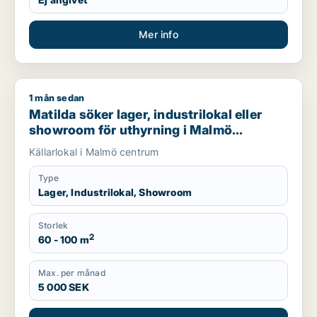
Mer info
1 mån sedan
Matilda söker lager, industrilokal eller showroom för uthyrn
Matilda söker lager, industrilokal eller
showroom för uthyrning i Malmö
Centrum
Källarlokal i Malmö centrum
Type
Lager, Industrilokal, Showroom
Storlek
2
60 - 100 m
Max. per månad
5 000 SEK