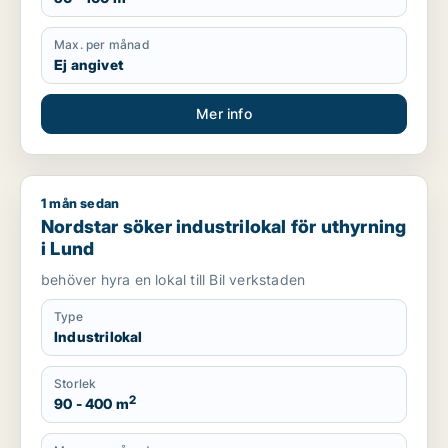
Max. per månad
Ej angivet
Mer info
1 mån sedan
Nordstar söker industrilokal för uthyrning i Lund
Nordstar söker industrilokal för uthyrning
i Lund
behöver hyra en lokal till Bil verkstaden
Type
Industrilokal
Storlek
2
90 - 400 m