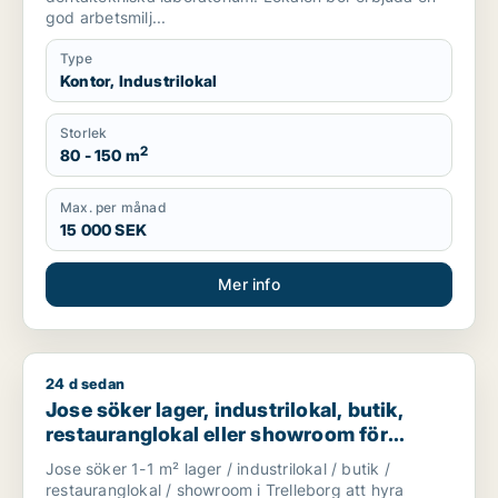
god arbetsmilj...
Type
Kontor, Industrilokal
Storlek
2
80 - 150 m
Max. per månad
15 000 SEK
Mer info
24 d sedan
Jose söker lager, industrilokal, butik, restauranglokal eller 
Jose söker lager, industrilokal, butik,
restauranglokal eller showroom för
uthyrning i Trelleborg
Jose söker 1-1 m² lager / industrilokal / butik /
restauranglokal / showroom i Trelleborg att hyra