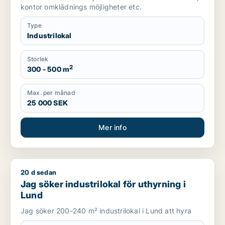
kontor omklädnings möjligheter etc.
Type
Industrilokal
Storlek
2
300 - 500 m
Max. per månad
25 000 SEK
Mer info
20 d sedan
Jag söker industrilokal för uthyrning i Lund
Jag söker industrilokal för uthyrning i
Lund
Jag söker 200-240 m² industrilokal i Lund att hyra