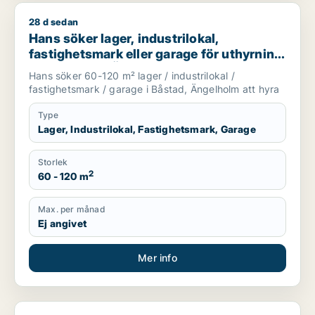
28 d sedan
Hans söker lager, industrilokal, fastighetsmark eller garage 
Hans söker lager, industrilokal,
fastighetsmark eller garage för uthyrning
i Båstad eller Ängelholm
Hans söker 60-120 m² lager / industrilokal /
fastighetsmark / garage i Båstad, Ängelholm att hyra
Type
Lager, Industrilokal, Fastighetsmark, Garage
Storlek
2
60 - 120 m
Max. per månad
Ej angivet
Mer info