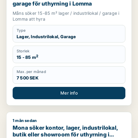
garage för uthyrning i Lomma
Måns söker 15-85 m² lager / industrilokal / garage i
Lomma att hyra
Type
Lager, Industrilokal, Garage
Storlek
2
15 - 85 m
Max. per månad
7 500 SEK
Mer info
1 mån sedan
Mona söker kontor, lager, industrilokal, butik eller showroom
Mona söker kontor, lager, industrilokal,
butik eller showroom för uthyrning i