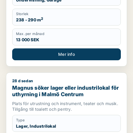
Storlek
2
238 - 290 m
Max. per månad
13 000 SEK
Mer info
28 d sedan
Magnus söker lager eller industrilokal för uthyrning i Malmö
Magnus söker lager eller industrilokal för
uthyrning i Malmö Centrum
Plats för utrustning och instrument, teater och musik.
Tillgång till toalett och pentry.
Type
Lager, Industrilokal