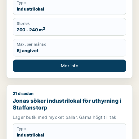
Type
Industrilokal
Storlek
2
200 - 240 m
Max. per månad
Ej angivet
Mer info
21 d sedan
Jonas söker industrilokal för uthyrning i Staffanstorp
Jonas söker industrilokal för uthyrning i
Staffanstorp
Lager butik med mycket pallar. Gärna högt till tak
Type
Industrilokal