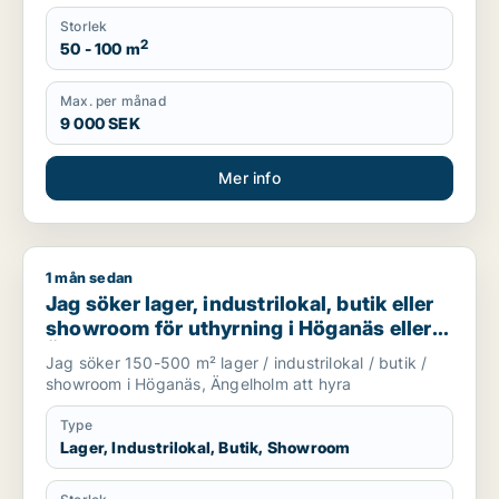
Storlek
2
50 - 100 m
Max. per månad
9 000 SEK
Mer info
1 mån sedan
Jag söker lager, industrilokal, butik eller showroom för uthy
Jag söker lager, industrilokal, butik eller
showroom för uthyrning i Höganäs eller
Ängelholm
Jag söker 150-500 m² lager / industrilokal / butik /
showroom i Höganäs, Ängelholm att hyra
Type
Lager, Industrilokal, Butik, Showroom