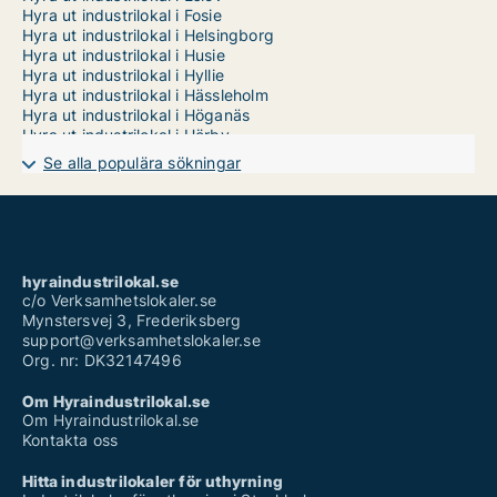
Hyra ut industrilokal i Fosie
Hyra ut industrilokal i Helsingborg
Hyra ut industrilokal i Husie
Hyra ut industrilokal i Hyllie
Hyra ut industrilokal i Hässleholm
Hyra ut industrilokal i Höganäs
Hyra ut industrilokal i Hörby
Hyra ut industrilokal i Höör
Se alla populära sökningar
Hyra ut industrilokal i Kirseberg
Hyra ut industrilokal i Klippan
Hyra ut industrilokal i Kristianstad
Hyra ut industrilokal i Kävlinge
Hyra ut industrilokal i Landskrona
Hyra ut industrilokal i Limhamn/Bunkeflo
hyraindustrilokal.se
Hyra ut industrilokal i Lomma
c/o Verksamhetslokaler.se
Hyra ut industrilokal i Lund
Mynstersvej 3, Frederiksberg
Hyra ut industrilokal i Malmö Centrum
support@verksamhetslokaler.se
Hyra ut industrilokal i Osby
Org. nr: DK32147496
Hyra ut industrilokal i Oxie
Hyra ut industrilokal i Perstorp
Om Hyraindustrilokal.se
Hyra ut industrilokal i Rosengård
Om Hyraindustrilokal.se
Hyra ut industrilokal i Simrishamn
Kontakta oss
Hyra ut industrilokal i Sjöbo
Hyra ut industrilokal i Skurup
Hitta industrilokaler för uthyrning
Hyra ut industrilokal i Sofielund