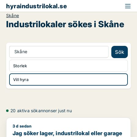
hyraindustrilokal.se
Skåne
Industrilokaler sökes i Skåne
Skåne
Sök
Storlek
Vill hyra
20 aktiva sökannonser just nu
3 d sedan
Jag söker lager, industrilokal eller garage för uthyrning i La
Jag söker lager, industrilokal eller garage