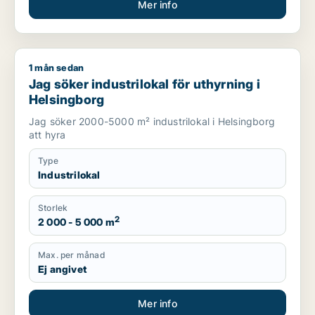
Mer info
1 mån sedan
Jag söker industrilokal för uthyrning i Helsingborg
Jag söker industrilokal för uthyrning i
Helsingborg
Jag söker 2000-5000 m² industrilokal i Helsingborg
att hyra
Type
Industrilokal
Storlek
2
2 000 - 5 000 m
Max. per månad
Ej angivet
Mer info