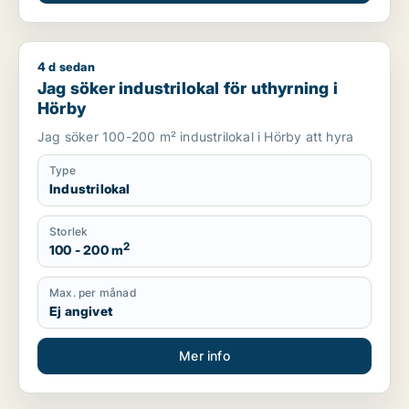
4 d sedan
Jag söker industrilokal för uthyrning i Hörby
Jag söker industrilokal för uthyrning i
Hörby
Jag söker 100-200 m² industrilokal i Hörby att hyra
Type
Industrilokal
Storlek
2
100 - 200 m
Max. per månad
Ej angivet
Mer info