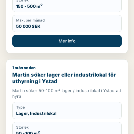
Storlek
2
150 - 500 m
Max. per månad
50 000 SEK
Mer info
1 mån sedan
Martin söker lager eller industrilokal för uthyrning i Ystad
Martin söker lager eller industrilokal för
uthyrning i Ystad
Martin söker 50-100 m² lager / industrilokal i Ystad att
hyra
Type
Lager, Industrilokal
Storlek
2
50 - 100 m