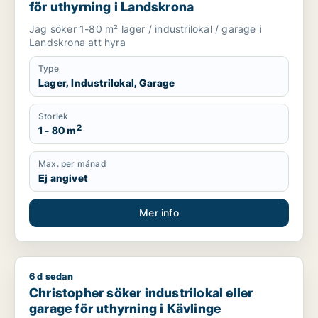
för uthyrning i Landskrona
Jag söker 1-80 m² lager / industrilokal / garage i
Landskrona att hyra
Type
Lager, Industrilokal, Garage
Storlek
2
1 - 80 m
Max. per månad
Ej angivet
Mer info
6 d sedan
Christopher söker industrilokal eller garage för uthyrning i K
Christopher söker industrilokal eller
garage för uthyrning i Kävlinge