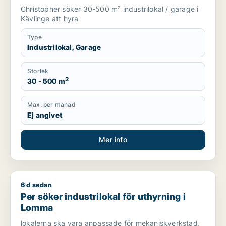
Christopher söker 30-500 m² industrilokal / garage i
Kävlinge att hyra
Type
Industrilokal, Garage
Storlek
2
30 - 500 m
Max. per månad
Ej angivet
Mer info
6 d sedan
Per söker industrilokal för uthyrning i Lomma
Per söker industrilokal för uthyrning i
Lomma
lokalerna ska vara anpassade för mekaniskverkstad,