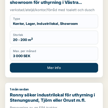
showroom för uthyrning i Västra
Götaland
verkstad/ateljé/kontor/förråd med toalett och dusch
Type
Kontor, Lager, Industrilokal, Showroom
Storlek
2
20 - 200 m
Max. per månad
3 000 SEK
Mer info
1 mån sedan
Ronny söker industrilokal för uthyrning i Stenungsund, Tjörn e
Ronny söker industrilokal för uthyrning i
Stenungsund, Tjörn eller Orust m.fl.
Renovering av en EPA traktor