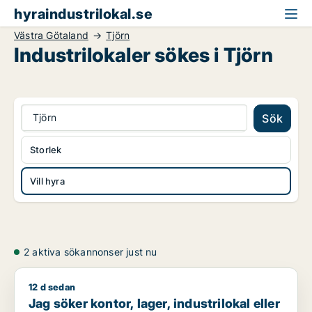
hyraindustrilokal.se
Västra Götaland
Tjörn
Industrilokaler sökes i Tjörn
Tjörn
Sök
Storlek
Vill hyra
2 aktiva sökannonser just nu
12 d sedan
Jag söker kontor, lager, industrilokal eller showroom för uth
Jag söker kontor, lager, industrilokal eller