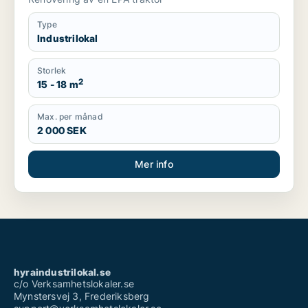
Type
Industrilokal
Storlek
2
15 - 18 m
Max. per månad
2 000 SEK
Mer info
hyraindustrilokal.se
c/o Verksamhetslokaler.se
Mynstersvej 3, Frederiksberg