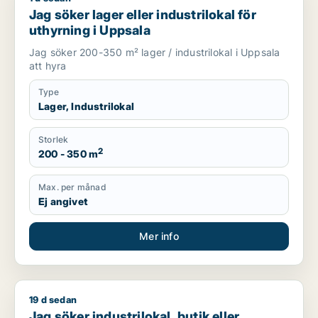
Jag söker lager eller industrilokal för
uthyrning i Uppsala
Jag söker 200-350 m² lager / industrilokal i Uppsala
att hyra
Type
Lager, Industrilokal
Storlek
2
200 - 350 m
Max. per månad
Ej angivet
Mer info
19 d sedan
Jag söker industrilokal, butik eller showroom för uthyrning i
Jag söker industrilokal, butik eller