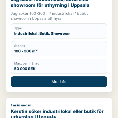
showroom för uthyrning i Uppsala
Jag söker 100-300 m² industrilokal / butik /
showroom i Uppsala att hyra
Type
Industrilokal, Butik, Showroom
Storlek
2
100 - 300 m
Max. per månad
50 000 SEK
Mer info
1 mån sedan
Kerstin söker industrilokal eller butik för uthyrning i Uppsala
Kerstin söker industrilokal eller butik för
uthyrning i Uppsala