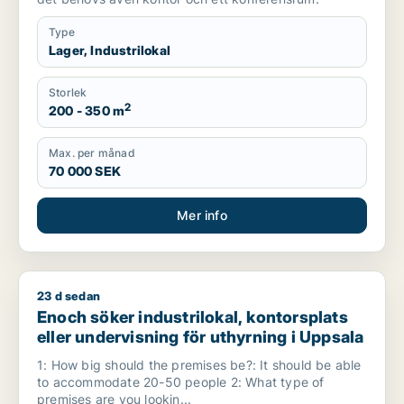
Type
Lager, Industrilokal
Storlek
2
200 - 350 m
Max. per månad
70 000 SEK
Mer info
23 d sedan
Enoch söker industrilokal, kontorsplats eller undervisning fö
Enoch söker industrilokal, kontorsplats
eller undervisning för uthyrning i Uppsala
1: How big should the premises be?: It should be able
to accommodate 20-50 people 2: What type of
premises are you lookin...