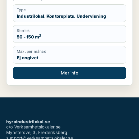
Type
Industrilokal, Kontorsplats, Undervisning
Storlek
2
50 - 150 m
Max. per månad
Ej angivet
Mer info
hyraindustrilokal.se
c/o Verksamhetslokaler.se
Mynstersvej 3, Frederiksberg
support@verksamhetslokaler.se