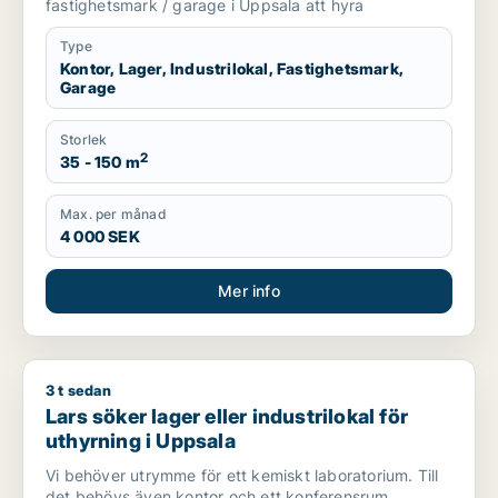
fastighetsmark / garage i Uppsala att hyra
Type
Kontor, Lager, Industrilokal, Fastighetsmark,
Garage
Storlek
2
35 - 150 m
Max. per månad
4 000 SEK
Mer info
3 t sedan
Lars söker lager eller industrilokal för uthyrning i Uppsala
Lars söker lager eller industrilokal för
uthyrning i Uppsala
Vi behöver utrymme för ett kemiskt laboratorium. Till
det behövs även kontor och ett konferensrum.