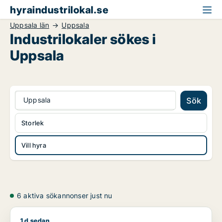
hyraindustrilokal.se
Uppsala län
Uppsala
Industrilokaler sökes i
Uppsala
Uppsala
Sök
Storlek
Vill hyra
6 aktiva sökannonser just nu
1 d sedan
Jag söker lager eller industrilokal för uthyrning i Uppsala