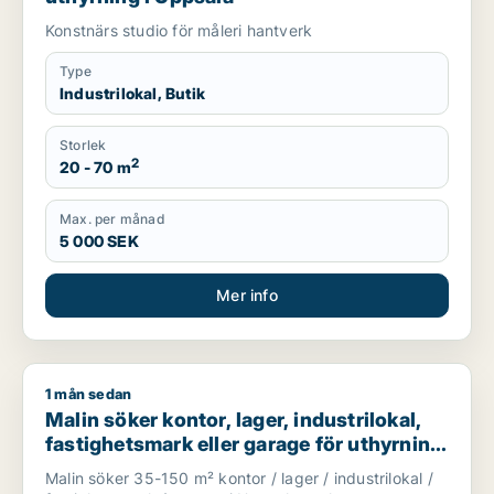
Konstnärs studio för måleri hantverk
Type
Industrilokal, Butik
Storlek
2
20 - 70 m
Max. per månad
5 000 SEK
Mer info
1 mån sedan
Malin söker kontor, lager, industrilokal, fastighetsmark eller
Malin söker kontor, lager, industrilokal,
fastighetsmark eller garage för uthyrning
i Uppsala
Malin söker 35-150 m² kontor / lager / industrilokal /