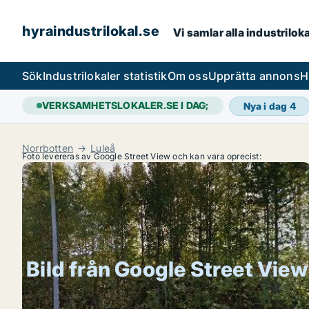
hyraindustrilokal.se
Vi samlar alla industrilok
Sök
Industrilokaler statistik
Om oss
Upprätta annons
H
VERKSAMHETSLOKALER.SE I DAG;
Nya i dag
4
Norrbotten
Luleå
Foto levereras av Google Street View och kan vara oprecist:
Bild från Google Street View