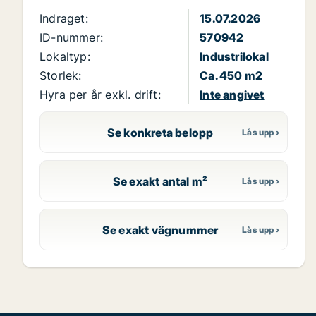
Indraget:
15.07.2026
ID-nummer:
570942
Lokaltyp:
Industrilokal
Storlek:
Ca. 450 m2
Hyra per år exkl. drift:
Inte angivet
Se konkreta belopp
Se exakt antal m²
Se exakt vägnummer