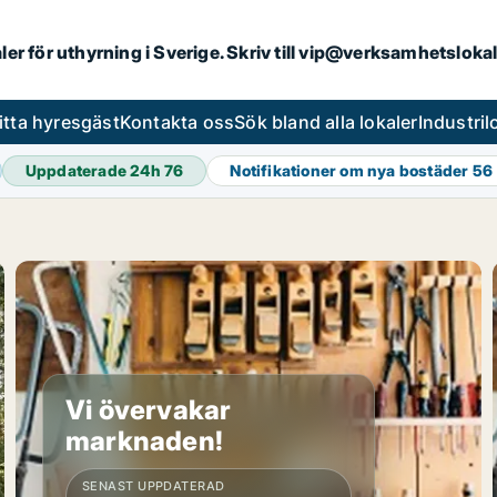
aler för uthyrning i Sverige. Skriv till vip@verksamhetsloka
itta hyresgäst
Kontakta oss
Sök bland alla lokaler
Industri
Uppdaterade 24h
76
Notifikationer om nya bostäder
56
Vi övervakar
marknaden!
SENAST UPPDATERAD