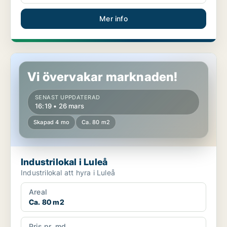
Mer info
Industrilokal i Luleå
Vi övervakar marknaden!
SENAST UPPDATERAD
16:19 • 26 mars
Skapad 4 mo
Ca. 80 m2
Industrilokal i Luleå
Industrilokal att hyra i Luleå
Areal
Ca. 80 m2
Pris pr. md.