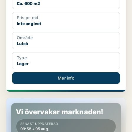
Ca. 600 m2
Pris pr. md.
Inte angivet
Område
Luleå
Type
Lager
Mer info
Industrilokal i Luleå
Vi övervakar marknaden!
SENAST UPPDATERAD
09:58 • 05 aug.