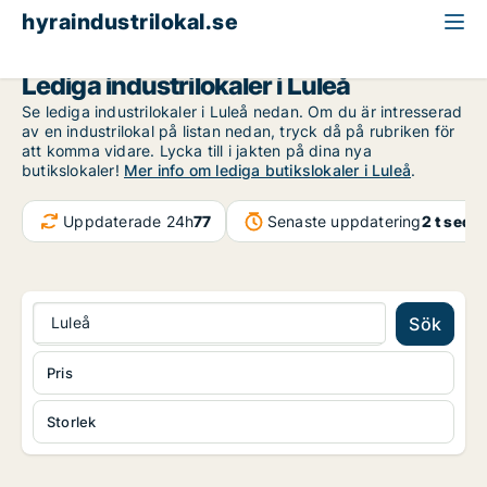
hyraindustrilokal.se
Norrbotten
Luleå
Lediga industrilokaler i Luleå
Se lediga industrilokaler i Luleå nedan. Om du är intresserad
av en industrilokal på listan nedan, tryck då på rubriken för
att komma vidare. Lycka till i jakten på dina nya
butikslokaler!
Mer info om lediga butikslokaler i Luleå
.
Uppdaterade 24h
77
Senaste uppdatering
2 t seda
Luleå
Sök
Pris
Storlek