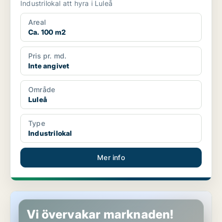
Industrilokal att hyra i Luleå
Areal
Ca. 100 m2
Pris pr. md.
Inte angivet
Område
Luleå
Type
Industrilokal
Mer info
Industrilokal i Luleå
Vi övervakar marknaden!