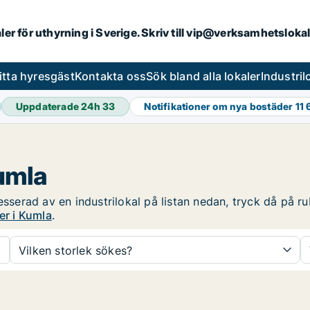
aler för uthyrning i Sverige. Skriv till vip@verksamhetsloka
itta hyresgäst
Kontakta oss
Sök bland alla lokaler
Industri
Uppdaterade 24h
33
Notifikationer om nya bostäder
11 
Kumla
esserad av en industrilokal på listan nedan, tryck då på ru
er i Kumla
.
Vilken storlek sökes?