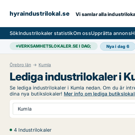
hyraindustrilokal.se
Vi samlar alla industrilok
Sök
Industrilokaler statistik
Om oss
Upprätta annons
H
VERKSAMHETSLOKALER.SE I DAG;
Nya i dag
6
Örebro län
Kumla
Lediga industrilokaler i 
Se lediga industrilokaler i Kumla nedan. Om du är intr
dina nya butikslokaler!
Mer info om lediga butikslokal
Kumla
4 Industrilokaler