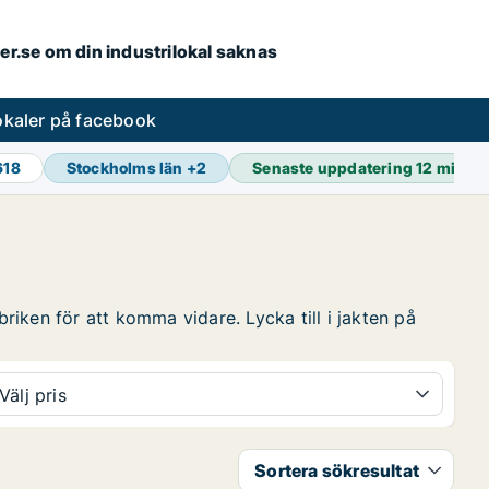
ler.se om din industrilokal saknas
lokaler på facebook
618
Stockholms län
+
2
Senaste uppdatering
12 min s
briken för att komma vidare. Lycka till i jakten på
Välj pris
Sortera sökresultat