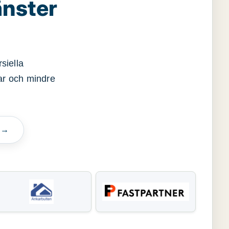
änster
siella
gar och mindre
n →