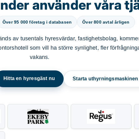
nder använder våra tj
Över 95 000 företag i databasen
Över 800 avtal årligen
nds av tusentals hyresvärdar, fastighetsbolag, kommer
ntorshotell som vill ha större synlighet, fler förfrågnin
vakans.
Hitta en hyresgäst nu
Starta uthyrningsmaskine