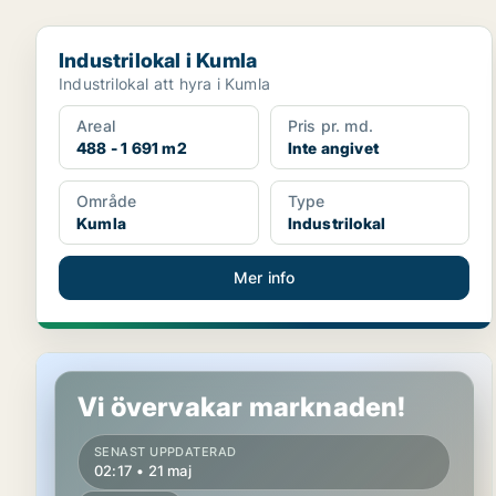
Industrilokal i Kumla
Industrilokal i Kumla
Industrilokal att hyra i Kumla
Areal
Pris pr. md.
488 - 1 691 m2
Inte angivet
Område
Type
Kumla
Industrilokal
Mer info
Industrilokal i Kumla
Vi övervakar marknaden!
SENAST UPPDATERAD
02:17 • 21 maj