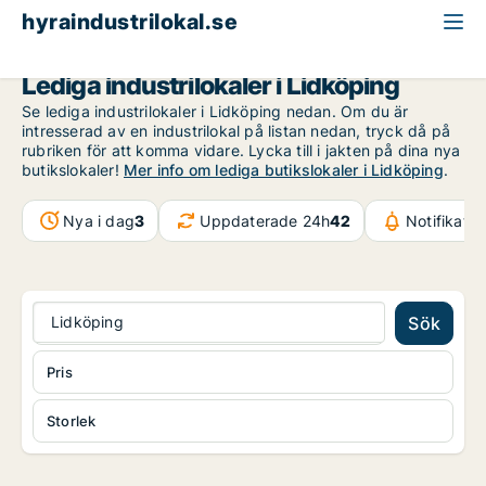
hyraindustrilokal.se
Västra Götaland
Lidköping
Lediga industrilokaler i Lidköping
Se lediga industrilokaler i Lidköping nedan. Om du är
intresserad av en industrilokal på listan nedan, tryck då på
rubriken för att komma vidare. Lycka till i jakten på dina nya
butikslokaler!
Mer info om lediga butikslokaler i Lidköping
.
Nya i dag
3
Uppdaterade 24h
42
Notifikati
Lidköping
Sök
Pris
Storlek