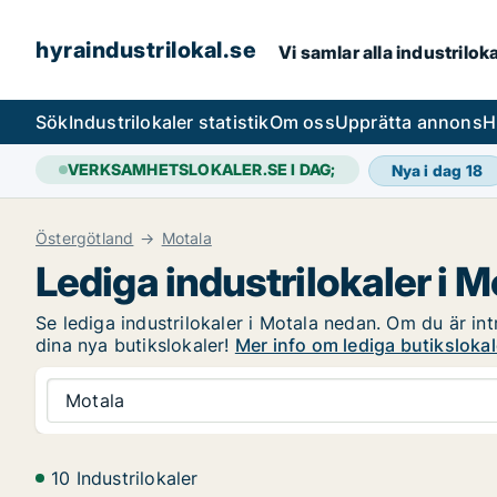
hyraindustrilokal.se
Vi samlar alla industrilok
Sök
Industrilokaler statistik
Om oss
Upprätta annons
H
VERKSAMHETSLOKALER.SE I DAG;
Nya i dag
18
Östergötland
Motala
Lediga industrilokaler i M
Se lediga industrilokaler i Motala nedan. Om du är int
dina nya butikslokaler!
Mer info om lediga butikslokal
Motala
10 Industrilokaler