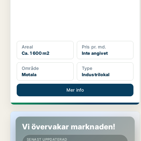
Areal
Pris pr. md.
Ca. 1 600 m2
Inte angivet
Område
Type
Motala
Industrilokal
Mer info
Industrilokal i Motala
Vi övervakar marknaden!
SENAST UPPDATERAD