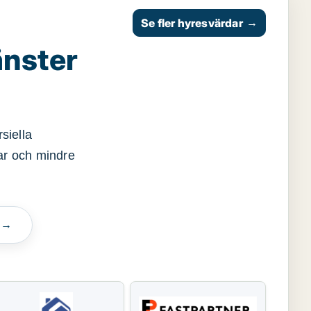
Se fler hyresvärdar
→
änster
siella
gar och mindre
n →