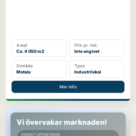
Areal
Pris pr. md.
Ca. 4 050 m2
Inte angivet
Område
Type
Motala
Industrilokal
Mer info
Butikslokal i Motala
Vi övervakar marknaden!
SENAST UPPDATERAD