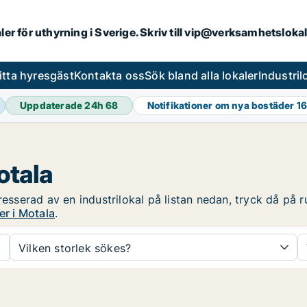
aler för uthyrning i Sverige. Skriv till vip@verksamhetsloka
itta hyresgäst
Kontakta oss
Sök bland alla lokaler
Industri
Uppdaterade 24h
68
Notifikationer om nya bostäder
16
otala
resserad av en industrilokal på listan nedan, tryck då på r
er i Motala
.
Vilken storlek sökes?