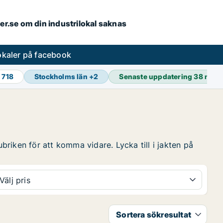
ler.se om din industrilokal saknas
lokaler på facebook
 718
Stockholms län
+
2
Senaste uppdatering
38 min 
ubriken för att komma vidare. Lycka till i jakten på
Välj pris
Sortera sökresultat