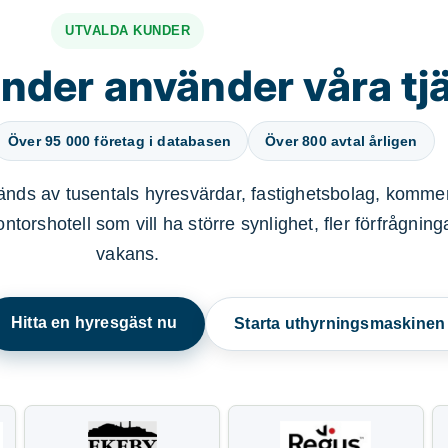
UTVALDA KUNDER
nder använder våra tj
Över 95 000 företag i databasen
Över 800 avtal årligen
nds av tusentals hyresvärdar, fastighetsbolag, kommer
ntorshotell som vill ha större synlighet, fler förfrågnin
vakans.
Hitta en hyresgäst nu
Starta uthyrningsmaskine