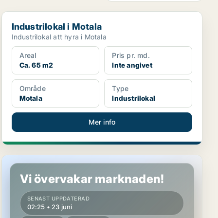
Industrilokal i Motala
Industrilokal i Motala
Industrilokal att hyra i Motala
Areal
Pris pr. md.
Ca. 65 m2
Inte angivet
Område
Type
Motala
Industrilokal
Mer info
Lager i Motala
Vi övervakar marknaden!
SENAST UPPDATERAD
02:25 • 23 juni