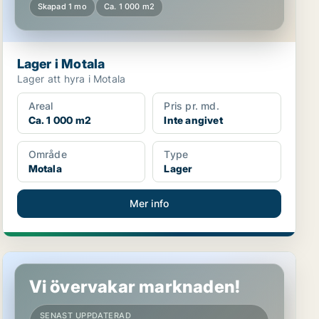
Skapad 1 mo
Ca. 1 000 m2
Lager i Motala
Lager att hyra i Motala
Areal
Pris pr. md.
Ca. 1 000 m2
Inte angivet
Område
Type
Motala
Lager
Mer info
Lager i Motala
Vi övervakar marknaden!
SENAST UPPDATERAD