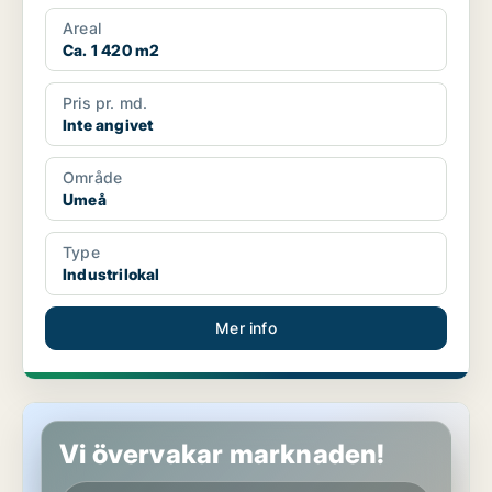
Areal
Ca. 1 420 m2
Pris pr. md.
Inte angivet
Område
Umeå
Type
Industrilokal
Mer info
Industrilokal i Umeå
Vi övervakar marknaden!