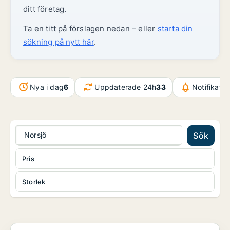
ditt företag.
Ta en titt på förslagen nedan – eller
starta din
sökning på nytt här
.
Nya i dag
6
Uppdaterade 24h
33
Notifikati
Norsjö
Sök
Pris
Storlek
Industrilokal i Skellefteå