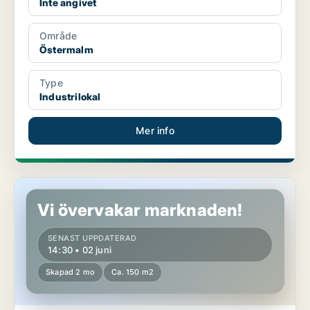
Inte angivet
Område
Östermalm
Type
Industrilokal
Mer info
Industrilokal på Östermalm
Vi övervakar marknaden!
SENAST UPPDATERAD
14:30 • 02 juni
Skapad 2 mo
Ca. 150 m2