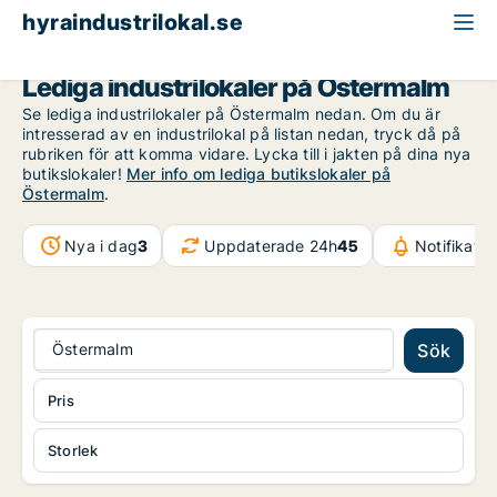
hyraindustrilokal.se
Stockholm
Östermalm
Lediga industrilokaler på Östermalm
Se lediga industrilokaler på Östermalm nedan. Om du är
intresserad av en industrilokal på listan nedan, tryck då på
rubriken för att komma vidare. Lycka till i jakten på dina nya
butikslokaler!
Mer info om lediga butikslokaler på
Östermalm
.
Nya i dag
3
Uppdaterade 24h
45
Notifikati
Östermalm
Sök
Pris
Storlek