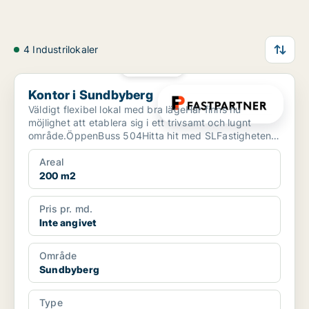
4 Industrilokaler
PLATINA
Kontor i Sundbyberg
Kontor i Sundbyberg
Väldigt flexibel lokal med bra lägeHär finns nu
möjlighet att etablera sig i ett trivsamt och lugnt
område.ÖppenBuss 504Hitta hit med SLFastigheten
erbjuder ...
Areal
200 m2
Pris pr. md.
Inte angivet
Område
Sundbyberg
Type