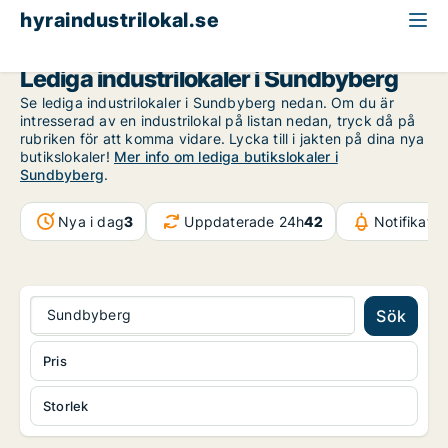
hyraindustrilokal.se
Stockholms län
Sundbyberg
Lediga industrilokaler i Sundbyberg
Se lediga industrilokaler i Sundbyberg nedan. Om du är
intresserad av en industrilokal på listan nedan, tryck då på
rubriken för att komma vidare. Lycka till i jakten på dina nya
butikslokaler!
Mer info om lediga butikslokaler i
Sundbyberg
.
Nya i dag
3
Uppdaterade 24h
42
Notifikati
Sundbyberg
Sök
Pris
Storlek