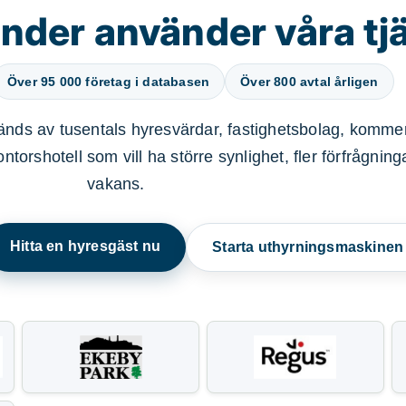
nder använder våra tj
Över 95 000 företag i databasen
Över 800 avtal årligen
nds av tusentals hyresvärdar, fastighetsbolag, kommer
ntorshotell som vill ha större synlighet, fler förfrågnin
vakans.
Hitta en hyresgäst nu
Starta uthyrningsmaskine