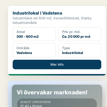
Industrilokal i Vadstena
Industrilokal i Vadstena
Industrilokal om 600 m2, traversförbredd, Starby
industriområde
Areal
Pris pr. md.
300 - 600 m2
Ca. 20 000 pr md
Område
Type
Vadstena
Industrilokal
Mer info
Industrilokal i Vadstena
Vi övervakar marknaden!
SENAST UPPDATERAD
17:42 • 01 juni