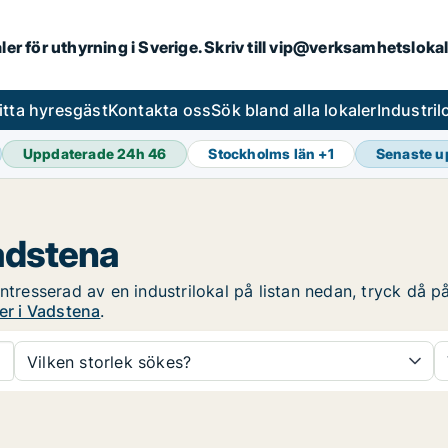
aler för uthyrning i Sverige. Skriv till vip@verksamhetsloka
itta hyresgäst
Kontakta oss
Sök bland alla lokaler
Industri
Uppdaterade 24h
46
Stockholms län
+
1
Senaste u
Vadstena
ntresserad av en industrilokal på listan nedan, tryck då på
er i Vadstena
.
Vilken storlek sökes?