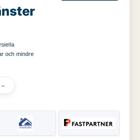
änster
siella
gar och mindre
n →