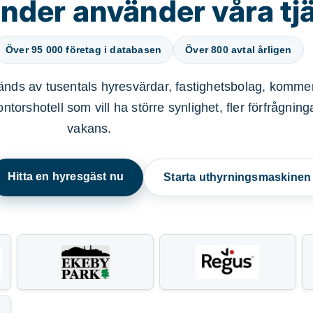
nder använder våra tj
Över 95 000 företag i databasen
Över 800 avtal årligen
nds av tusentals hyresvärdar, fastighetsbolag, kommer
ntorshotell som vill ha större synlighet, fler förfrågnin
vakans.
Hitta en hyresgäst nu
Starta uthyrningsmaskine