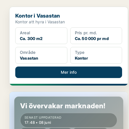
Kontor i Vasastan
Kontor i Vasastan
Kontor att hyra i Vasastan
Areal
Pris pr. md.
Ca. 300 m2
Ca. 50 000 pr md
Område
Type
Vasastan
Kontor
Mer info
Lager i Stockholm
Vi övervakar marknaden!
SENAST UPPDATERAD
17:48 • 08 juni