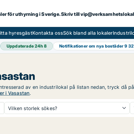
aler för uthyrning i Sverige. Skriv till vip@verksamhetsloka
itta hyresgäst
Kontakta oss
Sök bland alla lokaler
Industri
Uppdaterade 24h
8
Notifikationer om nya bostäder
9 32
Vasastan
ntresserad av en industrilokal på listan nedan, tryck då på
er i Vasastan
.
Vilken storlek sökes?