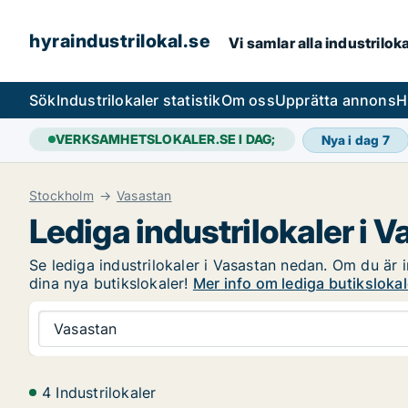
hyraindustrilokal.se
Vi samlar alla industrilok
Sök
Industrilokaler statistik
Om oss
Upprätta annons
H
VERKSAMHETSLOKALER.SE I DAG;
Nya i dag
7
Stockholm
Vasastan
Lediga industrilokaler i 
Se lediga industrilokaler i Vasastan nedan. Om du är i
dina nya butikslokaler!
Mer info om lediga butikslokal
Vasastan
4 Industrilokaler