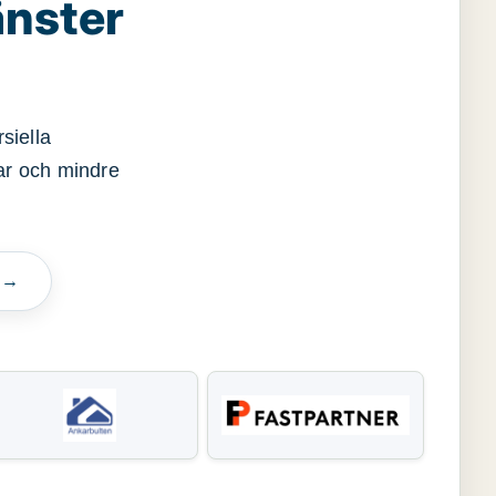
änster
siella
gar och mindre
n →